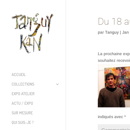
Du 18 a
par
Tanguy
|
Jan
La prochaine expo
souhaitez recevoi
ACCUEIL
COLLECTIONS
EXPO ATELIER
ACTU / EXPO
SUR MESURE
indiqués avec
*
QUI SUIS-JE ?