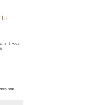
ris
daine
. Si vous
 à
ires sont